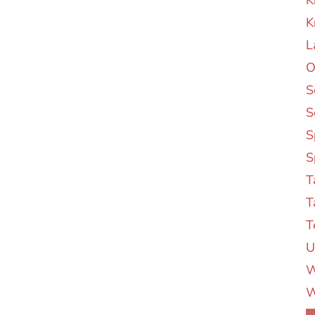
K
K
L
O
S
S
S
S
T
T
T
U
W
W