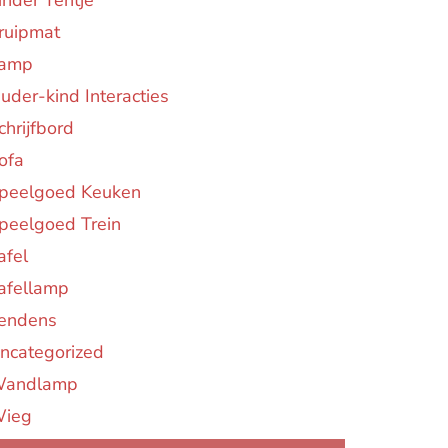
inder Tentje
ruipmat
amp
uder-kind Interacties
chrijfbord
ofa
peelgoed Keuken
peelgoed Trein
afel
afellamp
endens
ncategorized
andlamp
ieg