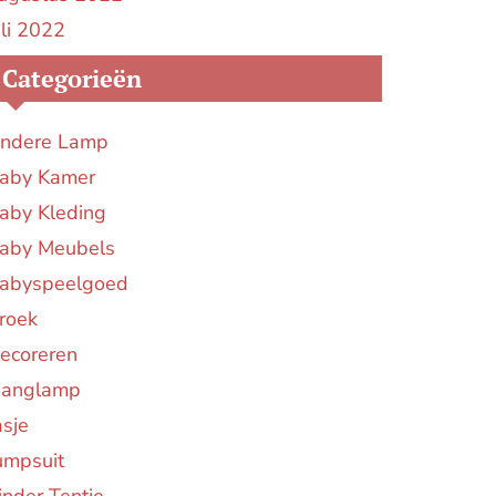
uli 2022
Categorieën
ndere Lamp
aby Kamer
aby Kleding
aby Meubels
abyspeelgoed
roek
ecoreren
anglamp
asje
umpsuit