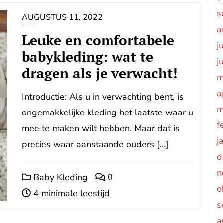
s
AUGUSTUS 11, 2022
a
Leuke en comfortabele
j
babykleding: wat te
j
dragen als je verwacht!
m
a
Introductie: Als u in verwachting bent, is
m
ongemakkelijke kleding het laatste waar u
f
mee te maken wilt hebben. Maar dat is
j
precies waar aanstaande ouders […]
d
n
Baby Kleding
0
o
4 minimale leestijd
s
a