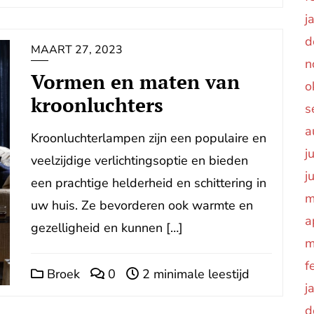
j
d
MAART 27, 2023
n
Vormen en maten van
o
kroonluchters
s
a
Kroonluchterlampen zijn een populaire en
j
veelzijdige verlichtingsoptie en bieden
j
een prachtige helderheid en schittering in
m
uw huis. Ze bevorderen ook warmte en
a
gezelligheid en kunnen […]
m
f
Broek
0
2 minimale leestijd
j
d