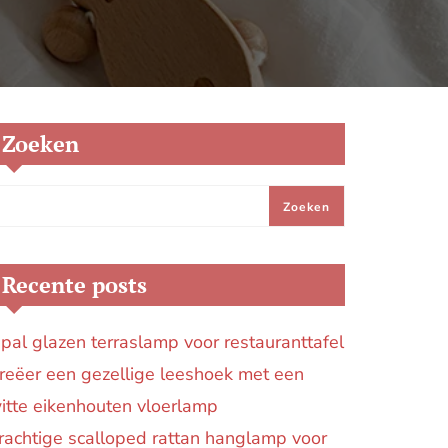
Zoeken
Zoeken
Recente posts
pal glazen terraslamp voor restauranttafel
reëer een gezellige leeshoek met een
itte eikenhouten vloerlamp
rachtige scalloped rattan hanglamp voor