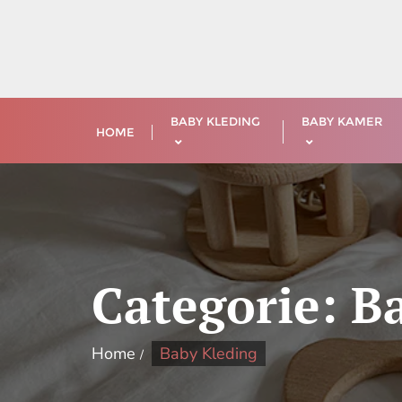
Ga
naar
de
inhoud
BABY KLEDING
BABY KAMER
HOME
Categorie:
B
Home
Baby Kleding