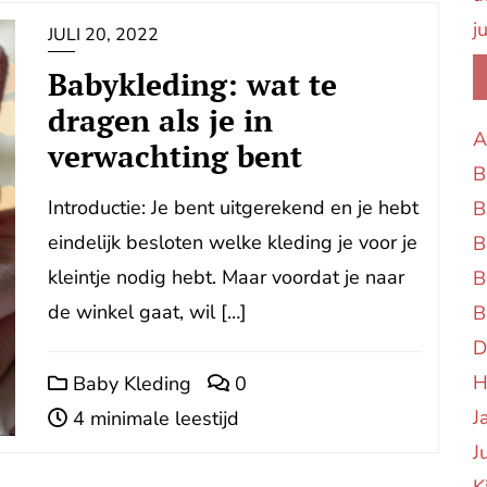
j
JULI 20, 2022
Babykleding: wat te
dragen als je in
A
verwachting bent
B
Introductie: Je bent uitgerekend en je hebt
B
eindelijk besloten welke kleding je voor je
B
kleintje nodig hebt. Maar voordat je naar
B
de winkel gaat, wil […]
B
D
H
Baby Kleding
0
J
4 minimale leestijd
J