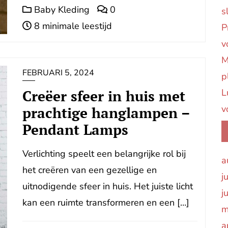
Baby Kleding
0
s
8 minimale leestijd
P
v
M
FEBRUARI 5, 2024
p
Creëer sfeer in huis met
L
v
prachtige hanglampen –
Pendant Lamps
Verlichting speelt een belangrijke rol bij
a
het creëren van een gezellige en
j
uitnodigende sfeer in huis. Het juiste licht
j
kan een ruimte transformeren en een […]
m
a