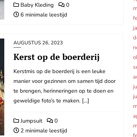
Baby Kleding
0
m
6 minimale leestijd
f
j
d
AUGUSTUS 26, 2023
n
Kerst op de boerderij
o
s
Kerstmis op de boerderij is een leuke
a
manier voor gezinnen om samen tijd door
j
te brengen, herinneringen op te doen en
j
geweldige foto’s te maken. […]
m
a
Jumpsuit
0
m
2 minimale leestijd
f