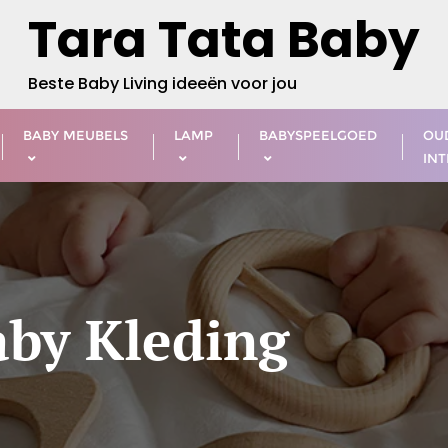
Tara Tata Baby
Beste Baby Living ideeën voor jou
BABY MEUBELS
LAMP
BABYSPEELGOED
OU
INT
aby Kleding