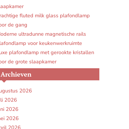
laapkamer
rachtige fluted milk glass plafondlamp
oor de gang
oderne ultradunne magnetische rails
lafondlamp voor keukenwerkruimte
uxe plafondlamp met gerookte kristallen
oor de grote slaapkamer
Archieven
ugustus 2026
uli 2026
uni 2026
ei 2026
pril 2026