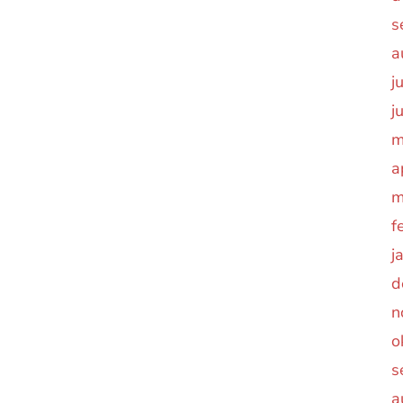
s
a
j
j
m
a
m
f
j
d
n
o
s
a