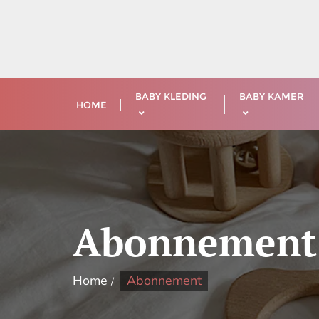
Ga
naar
de
inhoud
BABY KLEDING
BABY KAMER
HOME
Abonnement
Home
Abonnement