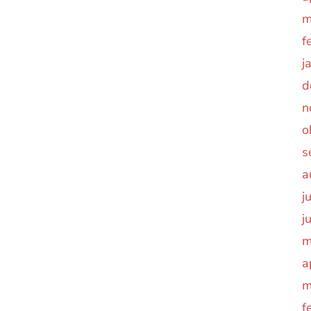
m
f
j
d
n
o
s
a
j
j
m
a
m
f