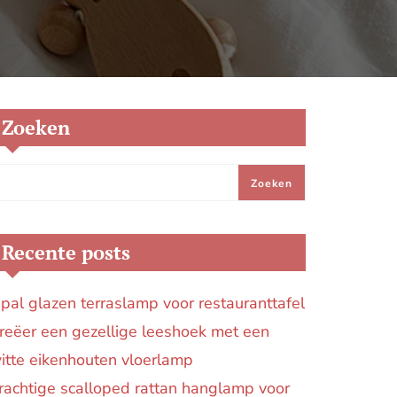
Zoeken
Zoeken
Recente posts
pal glazen terraslamp voor restauranttafel
reëer een gezellige leeshoek met een
itte eikenhouten vloerlamp
rachtige scalloped rattan hanglamp voor