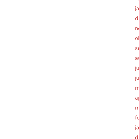
j
d
n
o
s
a
j
j
m
a
m
f
j
d