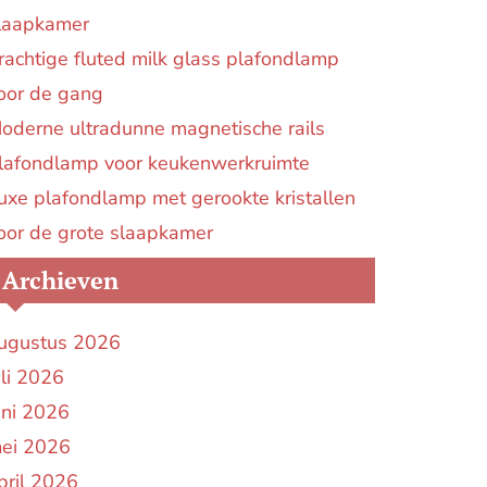
laapkamer
rachtige fluted milk glass plafondlamp
oor de gang
oderne ultradunne magnetische rails
lafondlamp voor keukenwerkruimte
uxe plafondlamp met gerookte kristallen
oor de grote slaapkamer
Archieven
ugustus 2026
uli 2026
uni 2026
ei 2026
pril 2026