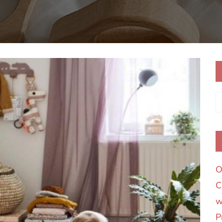
O
C
w
P