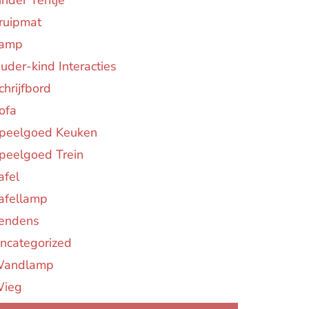
inder Tentje
ruipmat
amp
uder-kind Interacties
chrijfbord
ofa
peelgoed Keuken
peelgoed Trein
afel
afellamp
endens
ncategorized
andlamp
ieg