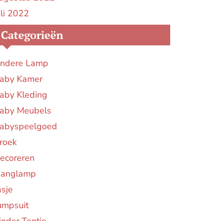
uli 2022
Categorieën
ndere Lamp
aby Kamer
aby Kleding
aby Meubels
abyspeelgoed
roek
ecoreren
anglamp
asje
umpsuit