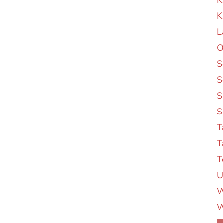
K
K
L
O
S
S
S
S
T
T
T
U
W
W