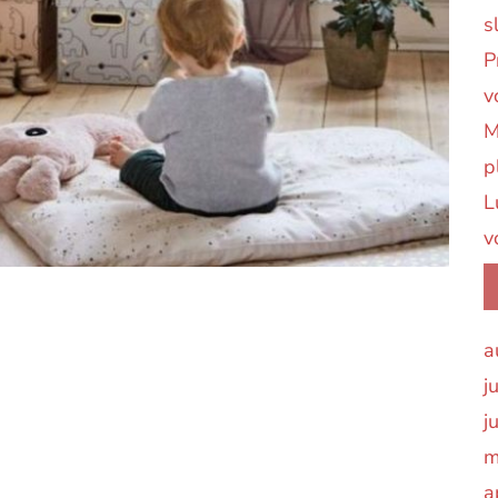
s
P
v
M
p
L
v
a
j
j
m
a