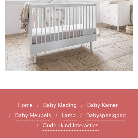
Home
Baby Kleding
Baby Kamer
Baby Meubels
Lamp
Babyspeelgoed
Ouder-kind Interacties