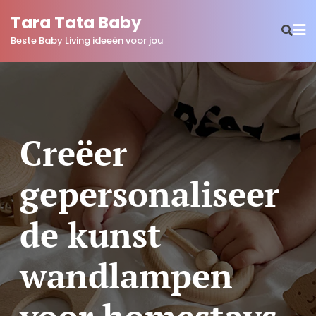
Ga
Tara Tata Baby
naar
Beste Baby Living ideeën voor jou
de
inhoud
Creëer
gepersonaliseer
de kunst
wandlampen